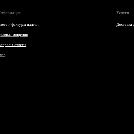
нформация
Услуги
вета и фактуры плитки
Доставка 
равила мощения
опросы-ответы
лог