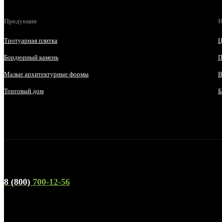
Продукция
И
Тротуарная плитка
Ц
Бордюрный камень
П
Малые архитектурные формы
В
Торговый дом
Б
Телефон горячей линии и отдела продаж
8 (800)
700-12-56