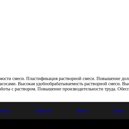
мости смеси. Пластификация растворной смеси. Повышение дол
асосами. Высокая удобообрабатываемость растворной смеси. Вы
аботы с раствором. Повышение производительности труда. Обесп
овости
Вакансии
Видео
Акции