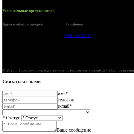
Региональные представители
Адреса офисов продаж
Телефоны
Воронеж, ул. Урицкого, 126.
8 961 109 59 38
© 2026 г. Торгово-производственное объединение «SteinRus». Все права за
Связаться с нами
имя*
телефон
e-mail*
* Статус
Ваше сообщение