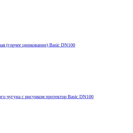
ная (горчее цинкование) Basic DN100
го чугуна с рисунком протектор Basic DN100