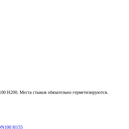
100 H200. Места стыков обязательно герметизируются.
 DN100 H155