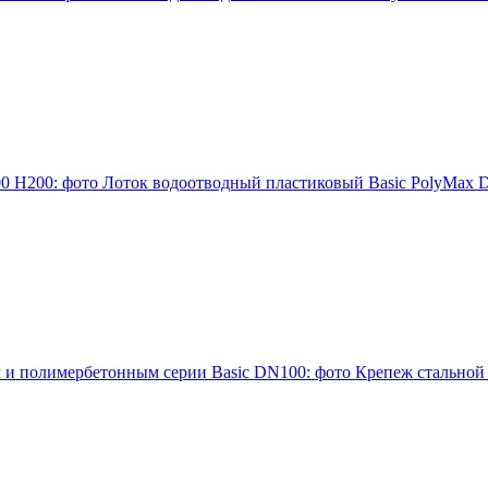
Лоток водоотводный пластиковый Basic PolyMax
Крепеж стальной