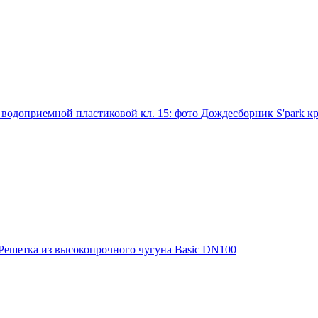
Дождесборник S'park к
Решетка из высокопрочного чугуна Basic DN100