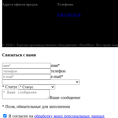
Адреса офисов продаж
Телефоны
Воронеж, ул. Урицкого, 126.
8 961 109 59 38
© 2026 г. Торгово-производственное объединение «SteinRus». Все права за
Связаться с нами
имя*
телефон
e-mail*
* Статус
Ваше сообщение
* Поля, обязательные для заполнения
Я согласен на
обработку моих персональных данных