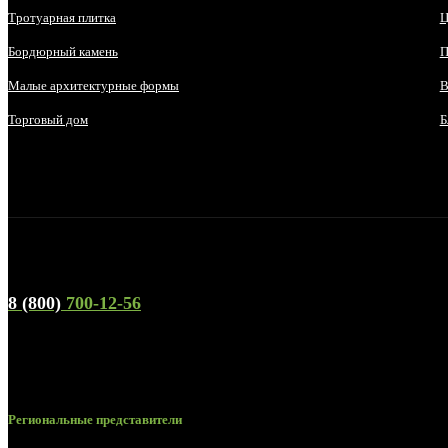
Тротуарная плитка
Ц
Бордюрный камень
П
Малые архитектурные формы
В
Торговый дом
Б
Телефон горячей линии и отдела продаж
8 (800)
700-12-56
Региональные представители