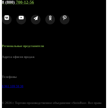
8 (800)
700-12-56
Региональные представители
Адреса офисов продаж
Воронеж, ул. Урицкого, 126.
Телефоны
8 961 109 59 38
© 2026 г. Торгово-производственное объединение «SteinRus». Все права