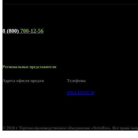
Телефон горячей линии и отдела продаж
8 (800)
700-12-56
Региональные представители
Адреса офисов продаж
Телефоны
Воронеж, ул. Урицкого, 126.
8 961 109 59 38
© 2026 г. Торгово-производственное объединение «SteinRus». Все права за