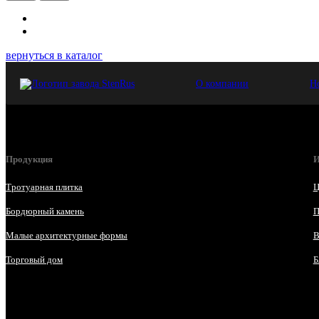
вернуться в каталог
О компании
Н
Продукция
И
Тротуарная плитка
Ц
Бордюрный камень
П
Малые архитектурные формы
В
Торговый дом
Б