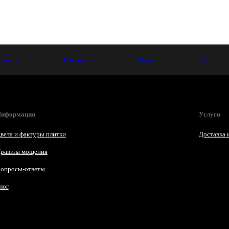
овости
Вакансии
Видео
Акции
нформация
Услуги
вета и фактуры плитки
Доставка 
равила мощения
опросы-ответы
лог