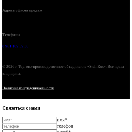
Адреса офисов продаж
Воронеж, ул. Урицкого, 126.
Телефоны
8 961 109 59 38
© 2026 г. Торгово-производственное объединение «SteinRus». Все права
защищены.
Политика конфиденциальности
Связаться с нами
имя*
телефон