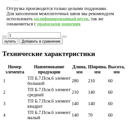
Отгрузка производится только целыми поддонами.
Для заполнения межплиточных швов мы рекомендуем
использовать
модифицированный песок
, так же
ознакомиться с
правилами мощения
купить
Добавить в сравнение
Технические характеристики
Номер
Наименование
Длина,
Ширина,
Высота,
элемента
продукции
мм
мм
мм
ТП Б.7.Псм.6 элемент
1
280
210
60
большой
ТП Б.7.Псм.6 элемент
2
210
140
60
средний
ТП Б.7.Псм.6 элемент
3
140
140
60
квадрат
ТП Б.7.Псм.6 элемент
4
140
70
60
малый