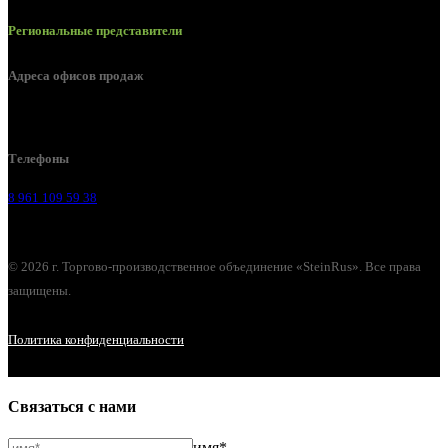
Региональные представители
Адреса офисов продаж
Воронеж, ул. Урицкого, 126.
Телефоны
8 961 109 59 38
© 2026 г. Торгово-производственное объединение «SteinRus». Все права
защищены.
Политика конфиденциальности
Связаться с нами
имя*