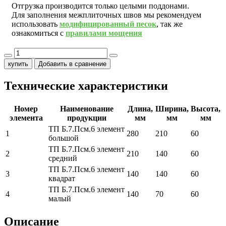
Отгрузка производится только целыми поддонами.
Для заполнения межплиточных швов мы рекомендуем
использовать
модифицированный песок
, так же
ознакомиться с
правилами мощения
купить
Добавить в сравнение
Технические характеристики
Номер
Наименование
Длина,
Ширина,
Высота,
элемента
продукции
мм
мм
мм
ТП Б.7.Псм.6 элемент
1
280
210
60
большой
ТП Б.7.Псм.6 элемент
2
210
140
60
средний
ТП Б.7.Псм.6 элемент
3
140
140
60
квадрат
ТП Б.7.Псм.6 элемент
4
140
70
60
малый
Описание