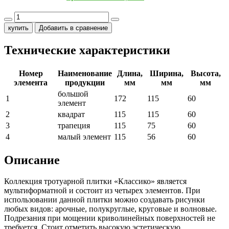
купить
Добавить в сравнение
Технические характеристики
Номер
Наименование
Длина,
Ширина,
Высота,
элемента
продукции
мм
мм
мм
большой
1
172
115
60
элемент
2
квадрат
115
115
60
3
трапеция
115
75
60
4
малый элемент
115
56
60
Описание
Коллекция тротуарной плитки «Классико» является
мультиформатной и состоит из четырех элементов. При
использовании данной плитки можно создавать рисунки
любых видов: арочные, полукруглые, круговые и волновые.
Подрезания при мощении криволинейных поверхностей не
требуется. Стоит отметить высокую эстетическую