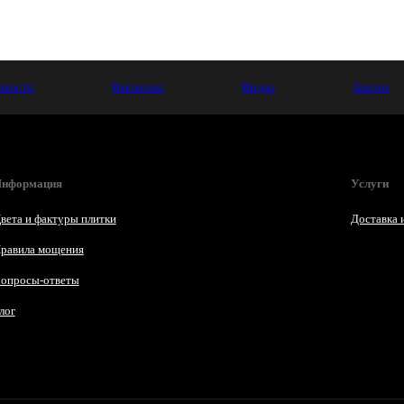
овости
Вакансии
Видео
Акции
нформация
Услуги
вета и фактуры плитки
Доставка 
равила мощения
опросы-ответы
лог