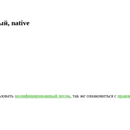
й, native
ьзовать
модифицированный песок
, так же ознакомиться с
прав