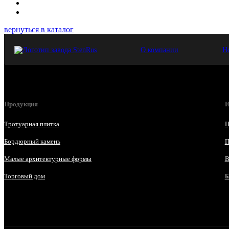
вернуться в каталог
О компании
Н
Продукция
И
Тротуарная плитка
Ц
Бордюрный камень
П
Малые архитектурные формы
В
Торговый дом
Б