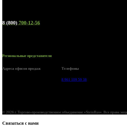
Телефон горячей линии и отдела продаж
8 (800)
700-12-56
Региональные представители
Адреса офисов продаж
Телефоны
Воронеж, ул. Урицкого, 126.
8 961 109 59 38
© 2026 г. Торгово-производственное объединение «SteinRus». Все права за
Связаться с нами