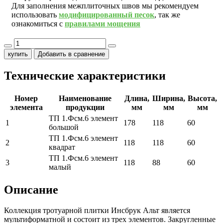
Для заполнения межплиточных швов мы рекомендуем
использовать
модифицированный песок
, так же
ознакомиться с
правилами мощения
купить
Добавить в сравнение
Технические характеристики
Номер
Наименование
Длина,
Ширина,
Высота,
элемента
продукции
мм
мм
мм
ТП 1.Фсм.6 элемент
1
178
118
60
большой
ТП 1.Фсм.6 элемент
2
118
118
60
квадрат
ТП 1.Фсм.6 элемент
3
118
88
60
малый
Описание
Коллекция тротуарной плитки Инсбрук Альт является
мультиформатной и состоит из трех элементов. Закругленные