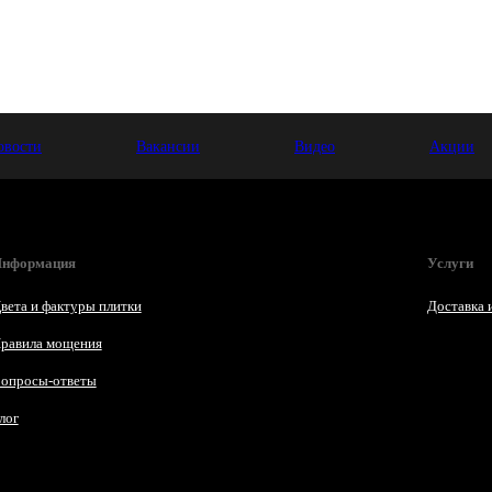
овости
Вакансии
Видео
Акции
нформация
Услуги
вета и фактуры плитки
Доставка 
равила мощения
опросы-ответы
лог