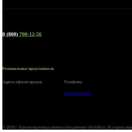
Телефон горячей линии и отдела продаж
8 (800)
700-12-56
Региональные представители
Адреса офисов продаж
Телефоны
Воронеж, ул. Урицкого, 126.
8 961 109 59 38
© 2026 г. Торгово-производственное объединение «SteinRus». Все права за