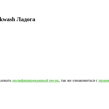
ckwash Ладога
ьзовать
модифицированный песок
, так же ознакомиться с
прав