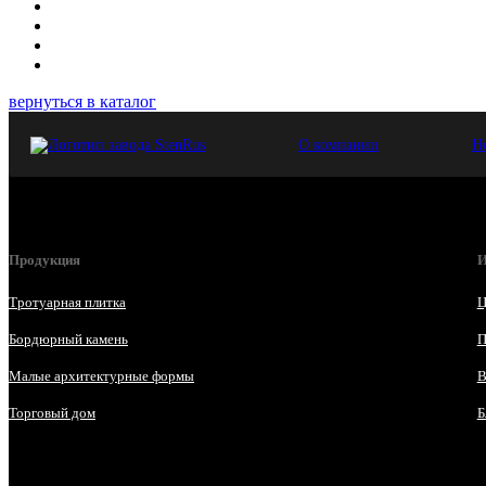
вернуться в каталог
О компании
Н
Продукция
И
Тротуарная плитка
Ц
Бордюрный камень
П
Малые архитектурные формы
В
Торговый дом
Б