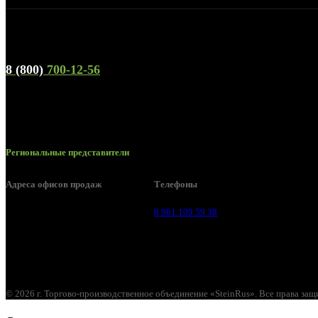
Телефон горячей линии и отдела продаж
8 (800)
700-12-56
Региональные представители
Адреса офисов продаж
Телефоны
Воронеж, ул. Урицкого, 126.
8 961 109 59 38
© 2026 г. Торгово-производственное объединение «SteinRus». Все права за