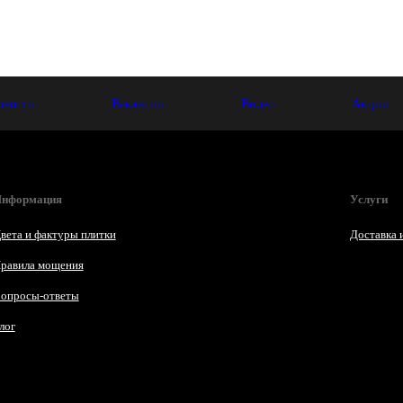
овости
Вакансии
Видео
Акции
нформация
Услуги
вета и фактуры плитки
Доставка 
равила мощения
опросы-ответы
лог