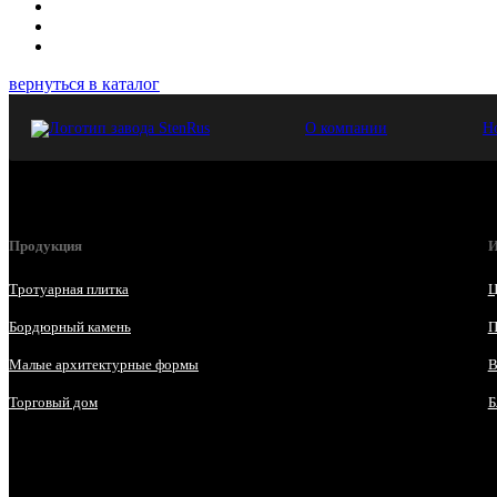
вернуться в каталог
О компании
Н
Продукция
И
Тротуарная плитка
Ц
Бордюрный камень
П
Малые архитектурные формы
В
Торговый дом
Б