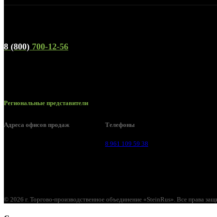
Телефон горячей линии и отдела продаж
8 (800)
700-12-56
Региональные представители
Адреса офисов продаж
Телефоны
Воронеж, ул. Урицкого, 126.
8 961 109 59 38
© 2026 г. Торгово-производственное объединение «SteinRus». Все права за