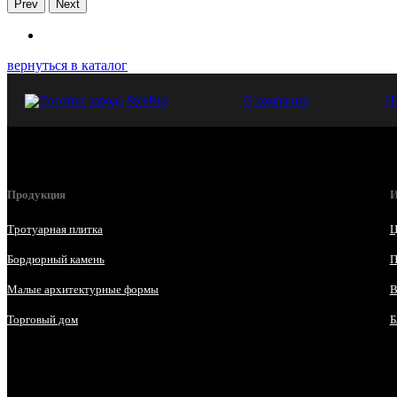
Prev
Next
вернуться в каталог
О компании
Н
Продукция
И
Тротуарная плитка
Ц
Бордюрный камень
П
Малые архитектурные формы
В
Торговый дом
Б