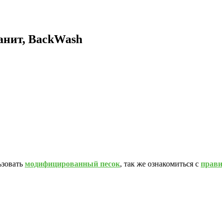
анит, BackWash
ьзовать
модифицированный песок
, так же ознакомиться с
прав