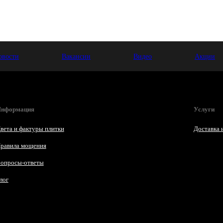
овости
Вакансии
Видео
Акции
нформация
Услуги
вета и фактуры плитки
Доставка 
равила мощения
опросы-ответы
лог