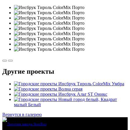
Другие проекты
Инсбрук Тироль ColorMix Умбра
Волна серая
Инсбрук Альт ST Оникс
Новый город белый, Квадрат
малый Белый
Вернутся в галерею