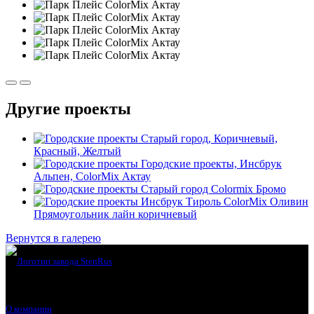
Другие проекты
Старый город, Коричневый,
Красный, Желтый
Городские проекты, Инсбрук
Альпен, ColorMix Актау
Старый город Colormix Бромо
Инсбрук Тироль ColorMix Оливин
Прямоугольник лайн коричневый
Вернутся в галерею
О компании