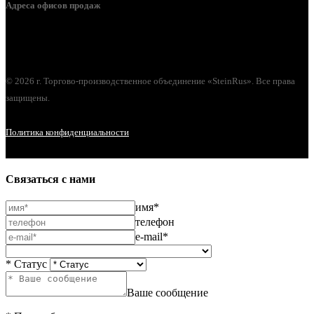
Адреса офисов продаж
г. Орел, ул. М. Горького, д. 47, пом. 144
© 2026 г. Торгово-производственное объединение «SteinRus». Все права
защищены.
Политика конфиденциальности
Связаться с нами
имя*
телефон
e-mail*
* Статус
Ваше сообщение