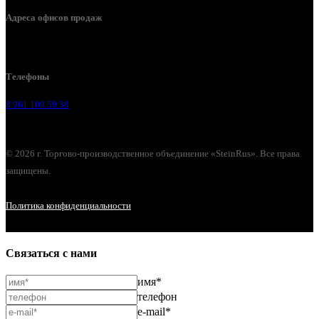
Адреса офисов продаж
Воронеж, ул. Урицкого, 126.
Телефоны
8 961 109 59 38
© 2026 г. Торгово-производственное объединение «SteinRus». Все права
защищены.
Политика конфиденциальности
Связаться с нами
имя*
телефон
e-mail*