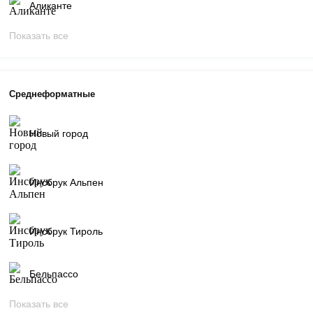
Аликанте
Показать все
Среднеформатные
Новый город
Инсбрук Альпен
Инсбрук Тироль
Бельпассо
Показать все