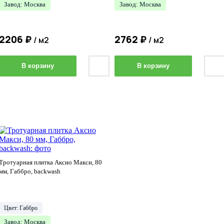
Завод: Москва
Завод: Москва
2206
₽
2762
₽
/ м2
/ м2
В корзину
В корзину
Тротуарная плитка Аксио Макси, 80
мм, Габбро, backwash
Цвет: Габбро
Завод: Москва