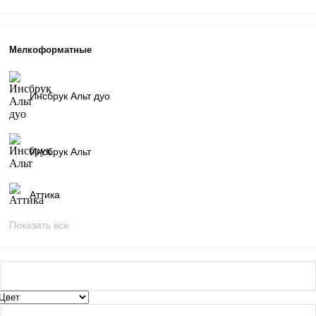
Мелкоформатные
Инсбрук Альт дуо
Инсбрук Альт
Аттика
Показать все