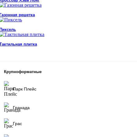
Кроссбар Хэви Лонг
Газонная решетка
Пиксель
Тактильная плитка
Крупноформатные
Парк Плейс
Гранада
Грас