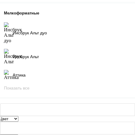
Мелкоформатные
Инсбрук Альт дуо
Инсбрук Альт
Аттика
Показать все