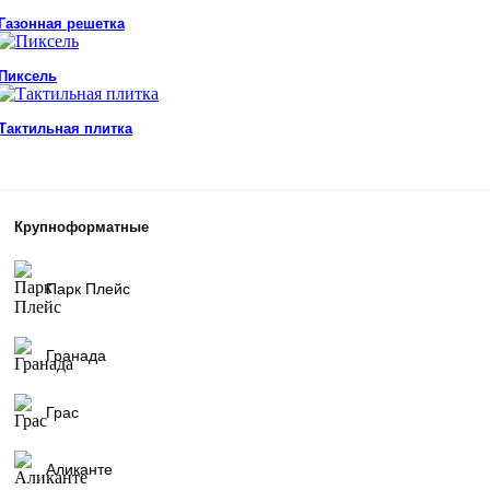
Газонная решетка
Пиксель
Тактильная плитка
Крупноформатные
Парк Плейс
Гранада
Грас
Аликанте