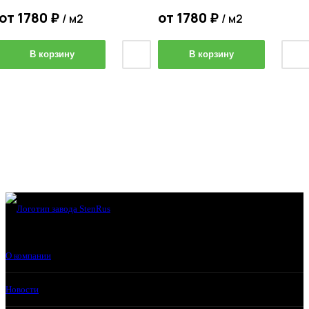
от
1780
₽
от
1780
₽
/ м2
/ м2
В корзину
В корзину
О компании
Новости