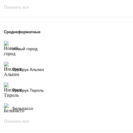
Показать все
Среднеформатные
Новый город
Инсбрук Альпен
Инсбрук Тироль
Бельпассо
Показать все