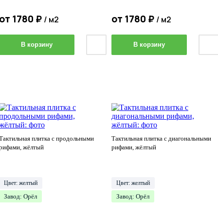
от
1780
₽
от
1780
₽
/ м2
/ м2
В корзину
В корзину
Тактильная плитка с продольными
Тактильная плитка с диагональными
рифами, жёлтый
рифами, жёлтый
Цвет: желтый
Цвет: желтый
Завод: Орёл
Завод: Орёл